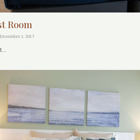
st Room
Dezembro 1, 2017
M…