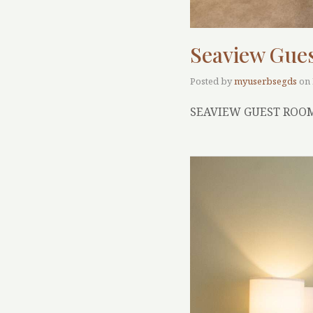
Seaview Gue
Posted by
myuserbsegds
on
SEAVIEW GUEST ROO